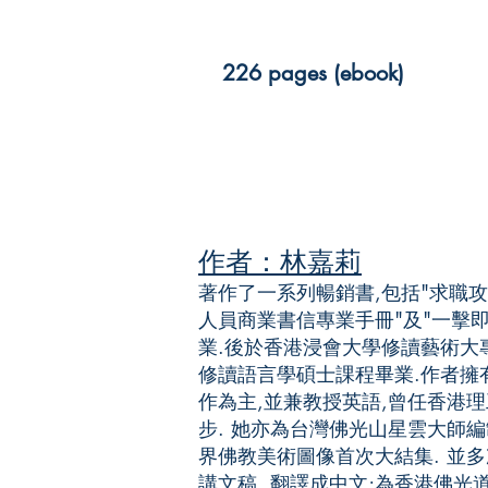
226 pages (ebook)
作者：林嘉莉
著作了一系列暢銷書,包括"求職攻
人員商業書信專業手冊"及"一擊即
業.後於香港浸會大學修讀藝術大專
修讀語言學碩士課程畢業.作者擁
作為主,並兼教授英語,曾任香港理
步. 她亦為台灣佛光山星雲大師編制之 "
界佛教美術圖像首次大結集. 並
講文稿, 翻譯成中文;為香港佛光