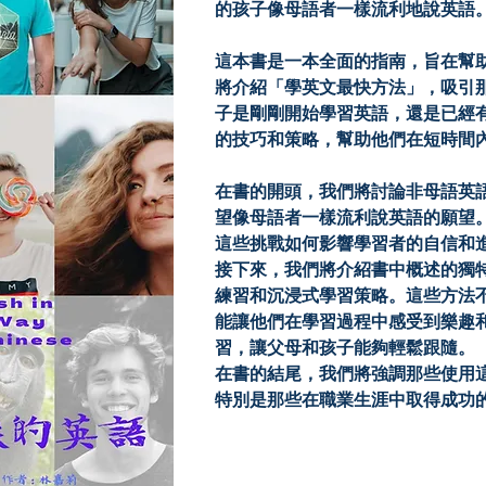
的孩子像母語者一樣流利地說英語。
這本書是一本全面的指南，旨在幫
將介紹「學英文最快方法」，吸引
子是剛剛開始學習英語，還是已經
的技巧和策略，幫助他們在短時間內
在書的開頭，我們將討論非母語英
望像母語者一樣流利說英語的願望
這些挑戰如何影響學習者的自信和進
接下來，我們將介紹書中概述的獨
練習和沉浸式學習策略。這些方法
能讓他們在學習過程中感受到樂趣
習，讓父母和孩子能夠輕鬆跟隨。

在書的結尾，我們將強調那些使用
特別是那些在職業生涯中取得成功
還能展示學習英語的實際應用和長
場中利用他們的英語技能獲得更好的