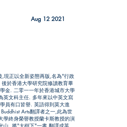
Aug 12 2021
後,現正以全新姿態再版,名為"行政
. 後於香港大學研究院修讀教育畢
學金. 二零一一年於香港城市大學
為英文科主任. 多年來以中英文寫
學員有口皆譽. 英語得到莫大進
ddhist Arts翻譯者之一,此為世
萊大學終身榮譽教授蘭卡斯教授的演
山, 將"大樹下"一書,翻譯成英