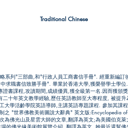
Traditional Chinese
略系列"三部曲,和"行政人員工商書信手冊". 經重新編訂
中求職書信致勝手冊". 畢業於香港大學,獲榮譽學士學位
證書課程,攻讀期間,成績優異,獲全級第一名.因而獲頒獎
有二十年英文教學經驗,歷任英語教師至大專程度, 被提升
工大學活齡學院英語導師,主講英語專題課程. 參加其課程
世界佛教美術圖說大辭典" 英文版:Encyclopedia of Bu
多次為佛光山及星雲大師的文章,翻譯為英文;為美國伯克
道場的佛光緣美術館展覽介紹, 翻譯為英文. 她最近還幫佛光