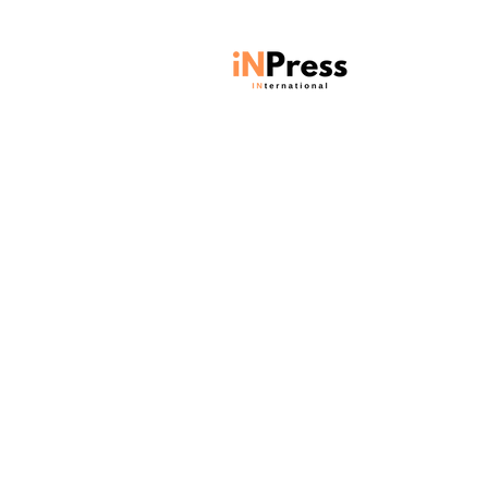
Units 901-903, Level 9, Core C,
Cyberport 3, 100 Cyberport Road,
Hong Kong SAR
Contact:
contact@inpressinternational.com