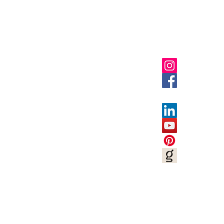
Shop
Socials
FAQ
Privacy Policies
UGC Content Policies
Terms of Use