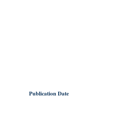
例子，以吸引讀者。我們將提供逐步的
心和熟練度。通過這些互動和實踐，孩
，從而加深理解和記憶。

，鼓勵父母開始他們孩子的英語學習之
示書中提供的額外資源和高級技術，以
本書不僅是學習英語的指南，更是一個
即購買，開始你的孩子的英語流利之
Publication Date